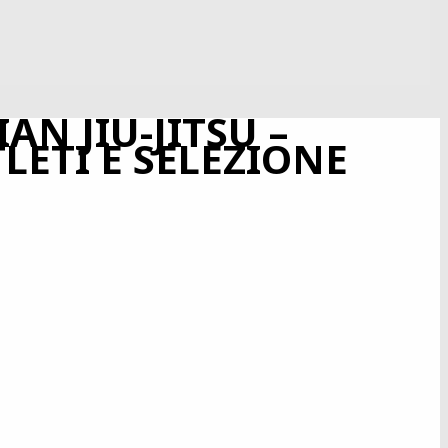
AN JIU-JITSU –
LETI E SELEZIONE