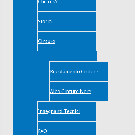
Che cos’è
Storia
Cinture
Regolamento Cinture
Albo Cinture Nere
Insegnanti Tecnici
FAQ