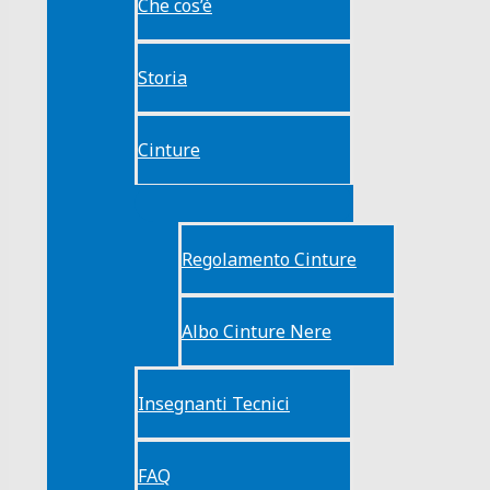
Che cos’è
Storia
Cinture
Regolamento Cinture
Albo Cinture Nere
Insegnanti Tecnici
FAQ