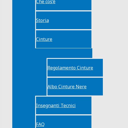
Che cos’è
Storia
Cinture
Regolamento Cinture
Albo Cinture Nere
Insegnanti Tecnici
FAQ