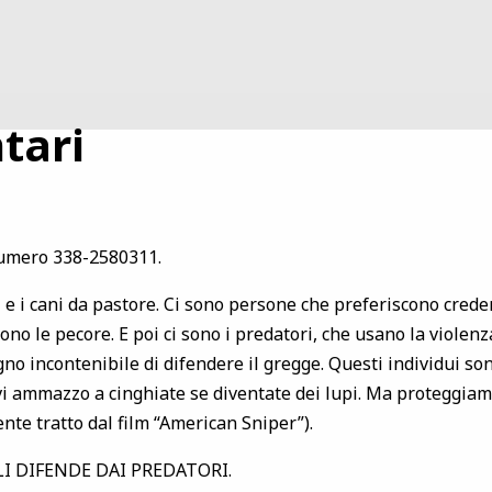
tari
 numero 338-2580311.
i e i cani da pastore. Ci sono persone che preferiscono crede
o le pecore. E poi ci sono i predatori, che usano la violenza 
ogno incontenibile di difendere il gregge. Questi individui so
vi ammazzo a cinghiate se diventate dei lupi. Ma proteggiamo
nte tratto dal film “American Sniper”).
I DIFENDE DAI PREDATORI.