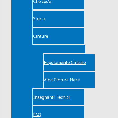
Che cos’è
Storia
Cinture
Regolamento Cinture
Albo Cinture Nere
Insegnanti Tecnici
FAQ