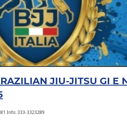
RAZILIAN JIU-JITSU GI E N
5
6481 Info: 333-3323289