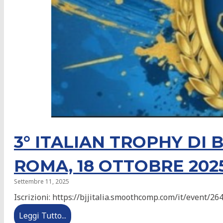
Foto
Regolamento di Gara
Arbitri
Regolamento Arbitri
3° ITALIAN TROPHY DI B
Albo Arbitri
ROMA, 18 OTTOBRE 202
Settembre 11, 2025
NATIONAL TEAMS
Iscrizioni: https://bjjitalia.smoothcomp.com/it/event/2
Leggi Tutto...