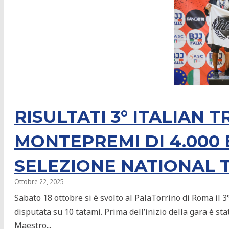
Che cos’è
Storia
Cinture
RISULTATI 3° ITALIAN T
Regolamento Cinture
MONTEPREMI DI 4.000 
Albo Cinture Nere
SELEZIONE NATIONAL 
Ottobre 22, 2025
Insegnanti Tecnici
Sabato 18 ottobre si è svolto al PalaTorrino di Roma il 
disputata su 10 tatami. Prima dell’inizio della gara è sta
FAQ
Maestro...