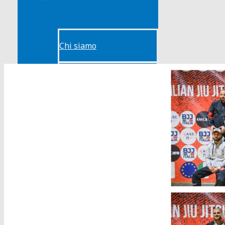
Chi siamo
Come Tesserarsi
Motivazione
Contatti
BRAZILIAN JIU-JITSU