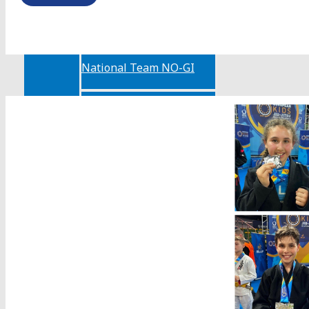
National Team GI
National Team NO-GI
National Team Kids GI
National Team Kids NO-
GI
Regolamento National
Teams