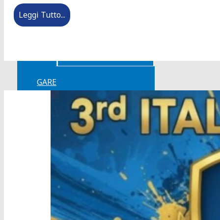
Leggi Tutto...
Discipline
Complementari
GARE
Calendario Gare
Risultati
Video