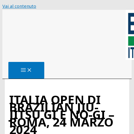
Vai al contenuto
ITALIA OPEN DI
BRAZILIAN JIU-
JITSU GI E NO-GI –
ROMA, 24 MARZO
2024