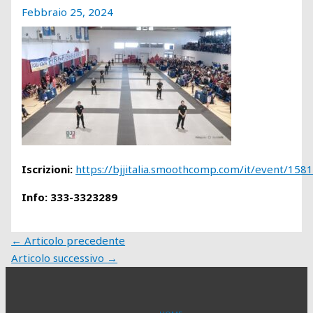
Febbraio 25, 2024
Iscrizioni:
https://bjjitalia.smoothcomp.com/it/event/158
Info: 333-3323289
←
Articolo precedente
Articolo successivo
→