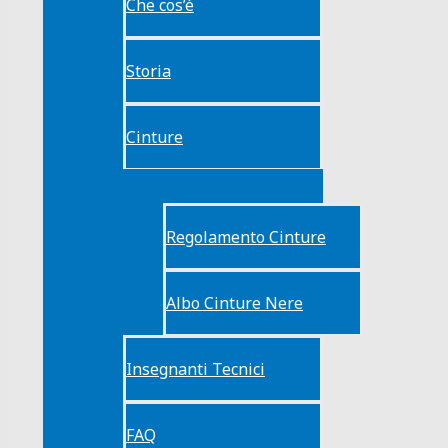
Che cos’è
Storia
Cinture
Regolamento Cinture
Albo Cinture Nere
Insegnanti Tecnici
FAQ