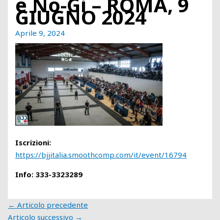
e No-Gi – ROMA, 9
GIUGNO 2024
Aprile 9, 2024
Iscrizioni:
https://bjjitalia.smoothcomp.com/it/event/16794
Info: 333-3323289
←
Articolo precedente
Articolo successivo
→